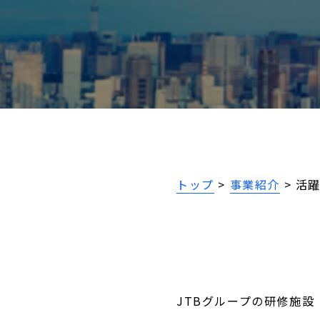
トップ
>
事業紹介
>
活
JTBグループの研修施