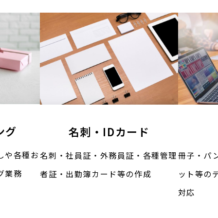
ング
名刺・IDカード
しや各種お
冊子・パ
名刺・社員証・外務員証・各種管理
グ業務
ット等の
者証・出勤簿カード等の作成
対応